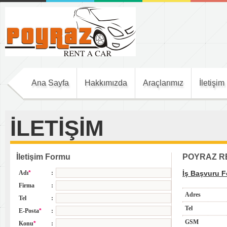
Meritk
Ana Sayfa
Hakkımızda
Araçlarımız
İletişim
İLETİŞİM
İletişim Formu
POYRAZ R
Adı
*
:
İş Başvuru 
Firma
:
Adres
Tel
:
Tel
E-Posta
*
:
GSM
Konu
*
: